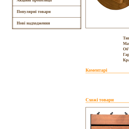
Акційні пропозиції
Популярні товари
Нові надходження
Ти
Ма
Об
Гар
Кр
Коментарі
Схожі товари