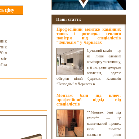
Наші статті:
Професійний монтаж камінних
топок і розводка теплого
повітря від спеціалістів
рник
“Теплодім” у Черкасах
стик
Сучасний камін — це
20 л
не лише елемент
 міс
комфорту та затишку,
аїна
а й потужне джерело
опалення, здатне
обігріти цілий будинок. Компанія
“Теплодім” у Черкасах в...
Монтаж бані під ключ:
професійний підхід від
спеціалістів
**Монтаж бані під
ключ** — це
комплексний процес,
який вимагає
високого рівня