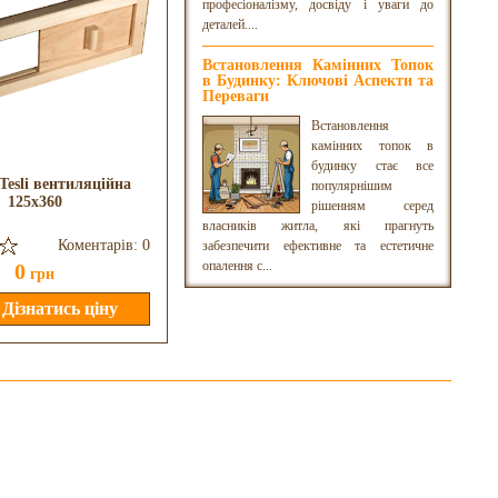
професіоналізму, досвіду і уваги до
деталей....
Встановлення Камінних Топок
в Будинку: Ключові Аспекти та
Переваги
Встановлення
камінних топок в
будинку стає все
Tesli вентиляційна
Відро-водоспад Tesli 15л зі
популярнішим
125x360
вставкою з нержавійки
рішенням серед
власників житла, які прагнуть
Коментарів: 0
Коментарів: 0
забезпечити ефективне та естетичне
опалення с...
0
0
грн
грн