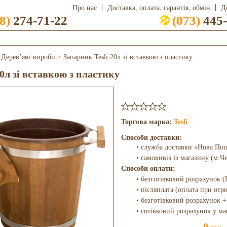
Про нас
Доставка, оплата, гарантія, обмін
Д
8)
274-71-22
(073)
445-
>
Дерев’яні вироби
>
Запарник Tesli 20л зі вставкою з пластику
20л зі вставкою з пластику
Торгова марка:
Tesli
Способи доставки:
• служба доставки «Нова По
• самовивіз із магазину (м.Ч
Способи оплати:
• безготівковий розрахунок (
• післяплата (оплата при отр
• безготівковий розрахунок +
• готівковий розрахунок у ма
0