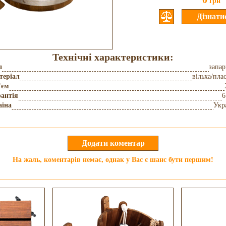
грн
Технічні характеристики:
п
запа
теріал
вільха/пла
’єм
антія
6
аїна
Укр
На жаль, коментарів немає, однак у Вас є шанс бути першим!