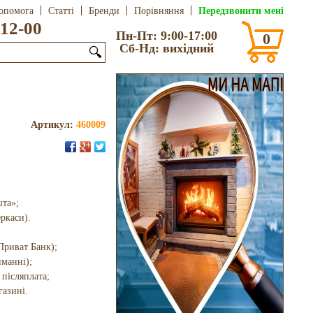
Передзвонити мені
опомога
Статті
Бренди
Порівняння
12-00
Пн-Пт: 9:00-17:00
0
Сб-Нд: вихідний
🔍
Артикул:
460009
шта»;
еркаси).
Приват Банк);
иманні);
 післяплата;
газині.