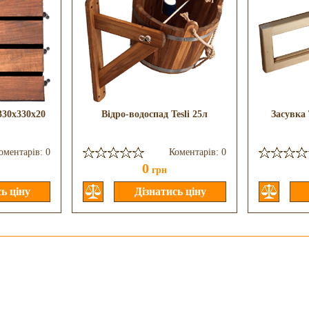
 330x330x20
Відро-водоспад Tesli 25л
Засувка 
оментарів: 0
Коментарів: 0
0
грн