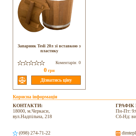
Запарник Tesli 20л зі вставкою з
пластику
Коментарів: 0
0
грн
Корисна інформація
КОНТАКТИ:
ГРАФІК
18000, м.Черкаси,
Пн-Пт: 9:
вул.Надпільна, 218
Сб-Нд: в
(098) 274-71-22
dimtepl