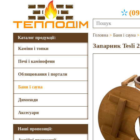
(09
Головна
>
Баня і сауна
Каталог продукції:
Запарник Tesli 
Каміни і топки
Печі і камінофени
Облицювання і портали
Баня і сауна
Димоходи
Аксесуари
Наші пропозиції: