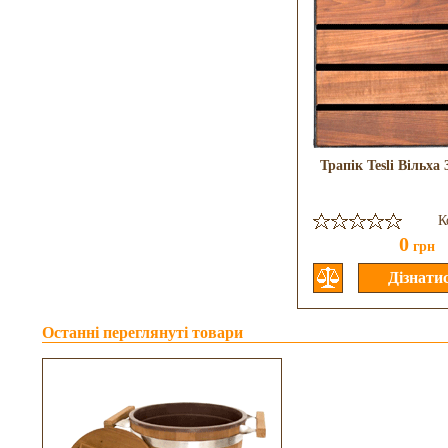
Трапік Tesli Вільxа
К
0
грн
Останні переглянуті товари