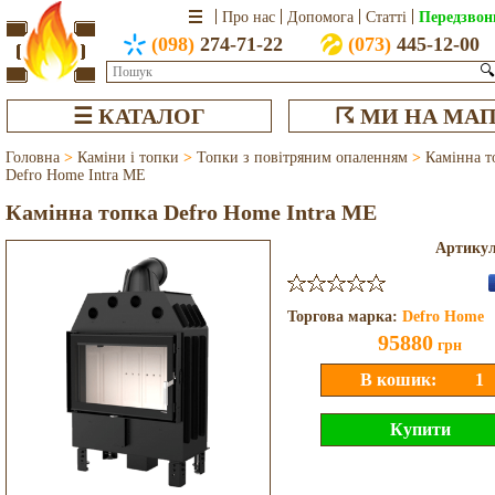
Передзвон
Про нас
Допомога
Статті
(098)
274-71-22
(073)
445-12-00
🔍
☰ КАТАЛОГ
☈ МИ НА МАП
Головна
>
Каміни і топки
>
Топки з повітряним опаленням
>
Камінна т
Defro Home Intra ME
Камінна топка Defro Home Intra ME
Артику
Торгова марка:
Defro Home
95880
грн