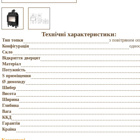
Технічні характеристики:
Тип топки
з повітряним о
Конфігурація
одно
Скло
Відкриття дверцят
Матеріал
Потужність
S приміщення
Ø димоходу
Шибер
Висота
Ширина
Глибина
Вага
ККД
Гарантія
Країна