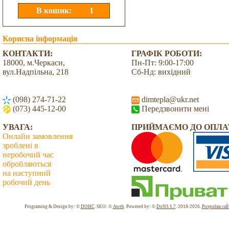
Корисна інформація
КОНТАКТИ:
ГРАФІК РОБОТИ:
18000, м.Черкаси,
Пн-Пт: 9:00-17:00
вул.Надпільна, 218
Сб-Нд: вихідний
(098) 274-71-22
dimtepla@ukr.net
(073) 445-12-00
Передзвонити мені
УВАГА:
ПРИЙМАЄМО ДО ОПЛА
Онлайн замовлення
зроблені в
неробочий час
обробляються
на наступний
робочий день
Всього: 2044586 Сьогодні: 3385
Programing & Design by: ©
DOHC
. SEO: ©
Aweb
. Powered by: ©
DoNS 1.7
. 2018-2026.
Розробка сай