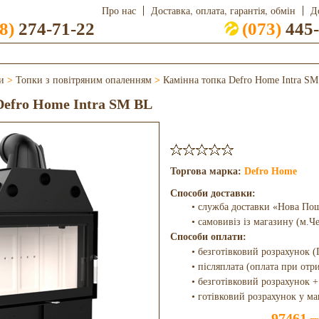
Про нас
Доставка, оплата, гарантія, обмін
Д
8)
274-71-22
(073)
445-
и
>
Топки з повітряним опаленням
>
Камінна топка Defro Home Intra S
Defro Home Intra SM BL
Торгова марка:
Defro Home
Способи доставки:
• служба доставки «Нова По
• самовивіз із магазину (м.Ч
Способи оплати:
• безготівковий розрахунок (
• післяплата (оплата при отр
• безготівковий розрахунок +
• готівковий розрахунок у ма
97461