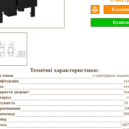
г
Технічні характеристики:
п топки
з повітряним опале
фігурація
ку
ло
ку
дкриття дверцят
бо
теріал
с
тужність
10
приміщення
10
димоходу
200
бер
сота
140