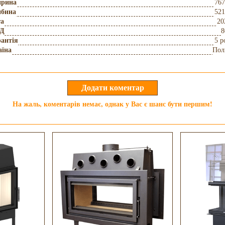
рина
767
ибина
521
га
20
Д
8
антія
5 р
аїна
Пол
На жаль, коментарів немає, однак у Вас є шанс бути першим!