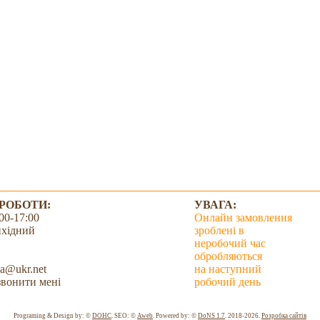
 РОБОТИ:
УВАГА:
00-17:00
Онлайн замовлення
ихідний
зроблені в
неробочий час
обробляються
a@ukr.net
на наступний
вонити мені
робочий день
Всього: 2032183 Сьогодні: 6694
Programing & Design by: ©
DOHC
. SEO: ©
Aweb
. Powered by: ©
DoNS 1.7
. 2018-2026.
Розробка сайтів