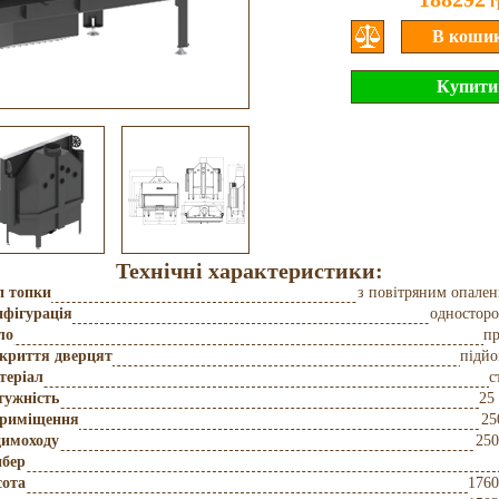
г
Технічні характеристики:
п топки
з повітряним опале
фігурація
одностор
ло
пр
дкриття дверцят
підй
теріал
с
тужність
25
приміщення
25
димоходу
250
бер
сота
176