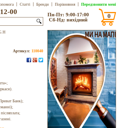
Передзвонити мені
опомога
Статті
Бренди
Порівняння
12-00
Пн-Пт: 9:00-17:00
0
Сб-Нд: вихідний
🔍
G.H
Артикул:
110040
шта»;
еркаси).
Приват Банк);
иманні);
 післяплата;
газині.