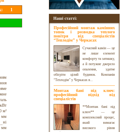
рн
Наші статті:
Професійний монтаж камінних
топок і розводка теплого
повітря від спеціалістів
“Теплодім” у Черкасах
Сучасний камін — це
не лише елемент
комфорту та затишку,
а й потужне джерело
опалення, здатне
обігріти цілий будинок. Компанія
нням
“Теплодім” у Черкасах в...
оння
яме
Монтаж бані під ключ:
омне
професійний підхід від
спеціалістів
таль
 кВт
**Монтаж бані під
0 м²
ключ** — це
 мм
комплексний процес,
ні
який вимагає
0 мм
високого рівня