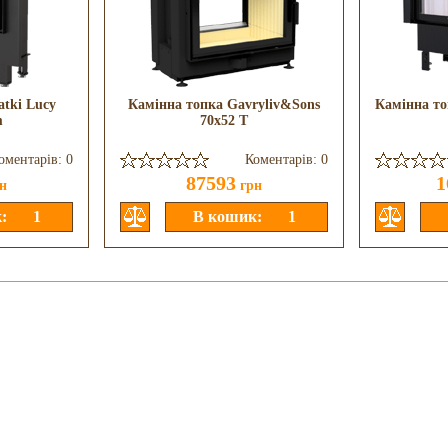
atki Lucy
Камінна топка Gavryliv&Sons
Камінна то
m
70x52 T
оментарів: 0
Коментарів: 0
87593
1
н
грн