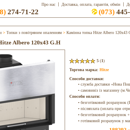
Про нас
Доставка, оплата, гарантія, обмін
Д
8)
274-71-22
(073)
445-
и
>
Топки з повітряним опаленням
>
Камінна топка Hitze Albero 120x43 
itze Albero 120x43 G.H
5
(
1
)
Торгова марка:
Hitze
Способи доставки:
• служба доставки «Нова По
• самовивіз із магазину (м.Ч
Способи оплати:
• безготівковий розрахунок (
• післяплата (оплата при отр
• безготівковий розрахунок +
• готівковий розрахунок у ма
188292