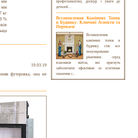
3 мм
професіоналізму, досвіду і уваги до
деталей....
 мм
7 кг
Встановлення Камінних Топок
0 %
в Будинку: Ключові Аспекти та
оків
Переваги
ьща
Встановлення
камінних топок в
будинку стає все
популярнішим
рішенням серед
власників житла, які прагнуть
19.03.19
забезпечити ефективне та естетичне
опалення с...
нняя футеровка, она не