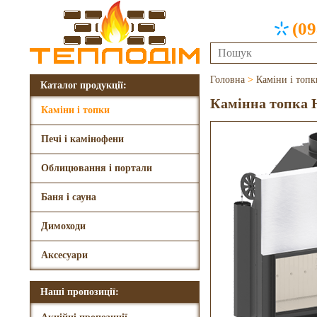
(09
Головна
>
Каміни і топк
Каталог продукції:
Камінна топка H
Каміни і топки
Печі і камінофени
Облицювання і портали
Баня і сауна
Димоходи
Аксесуари
Наші пропозиції: