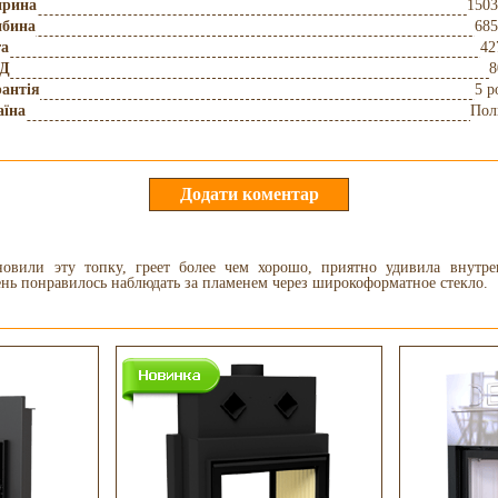
рина
150
ибина
685
га
42
Д
8
антія
5 р
аїна
Пол
новили эту топку, греет более чем хорошо, приятно удивила внутре
ень понравилось наблюдать за пламенем через широкоформатное стекло.