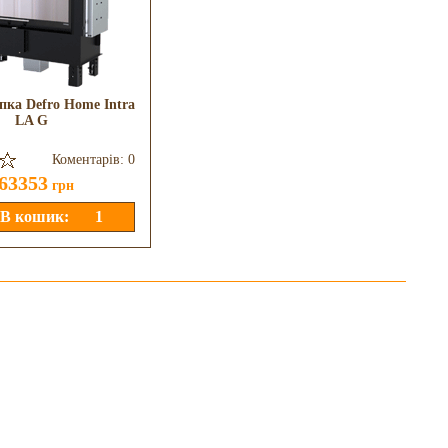
пка Defro Home Intra
Камінна топка Kratki MBZ
LA G
13/BL/G
Коментарів: 0
Коментарів: 0
63353
161364
грн
грн