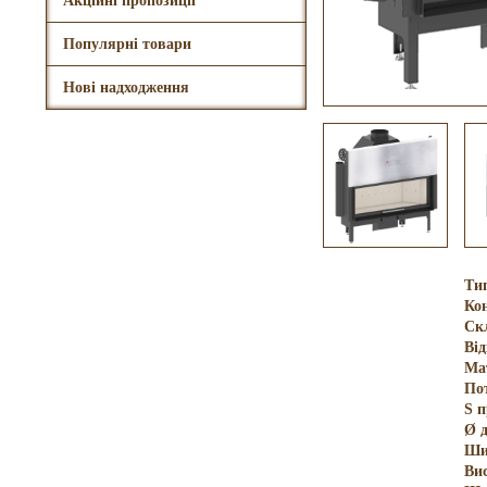
Акційні пропозиції
Популярні товари
Нові надходження
Ти
Кон
Ск
Ві
Ма
По
S 
Ø 
Ши
Ви