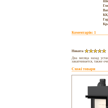
Ши
Гл
Ва
КК
Гар
Кр
Коментарів: 1
Никита
Два месяца назад уста
закапчивается, также оч
Схожі товари