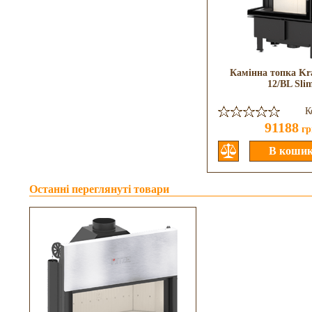
Камінна топка Kr
12/BL Sli
К
91188
гр
Останні переглянуті товари