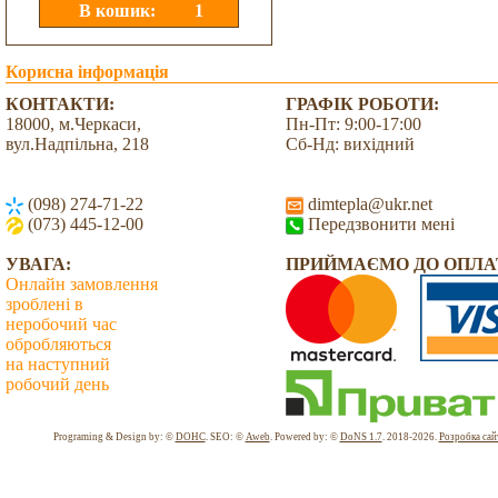
Корисна інформація
КОНТАКТИ:
ГРАФІК РОБОТИ:
18000, м.Черкаси,
Пн-Пт: 9:00-17:00
вул.Надпільна, 218
Сб-Нд: вихідний
(098) 274-71-22
dimtepla@ukr.net
(073) 445-12-00
Передзвонити мені
УВАГА:
ПРИЙМАЄМО ДО ОПЛА
Онлайн замовлення
зроблені в
неробочий час
обробляються
на наступний
робочий день
Всього: 2038939 Сьогодні: 1352
Programing & Design by: ©
DOHC
. SEO: ©
Aweb
. Powered by: ©
DoNS 1.7
. 2018-2026.
Розробка сай