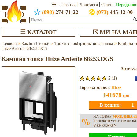
Передзвон
Про нас
Допомога
Статті
(098)
274-71-22
(073)
445-12-00
🔍
☰ КАТАЛОГ
☈ МИ НА МАП
Головна
>
Каміни і топки
>
Топки з повітряним опаленням
>
Камінна т
Hitze Ardente 68x53.DGS
Камінна топка Hitze Ardente 68x53.DGS
Артику
5
(
1
)
Торгова марка:
Hitze
141678
грн
НА ТОВАР
МОЖЛИВА З
%
ТЕЛЕФОНУЙТЕ НАШОМ
МЕНЕДЖЕРУ