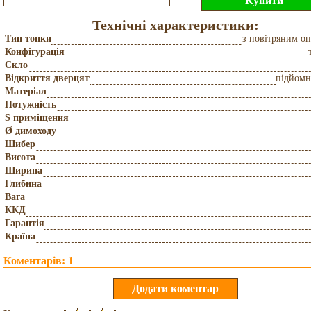
Технічні характеристики:
Тип топки
з повітряним о
Конфігурація
Скло
Відкриття дверцят
підйомн
Матеріал
Потужність
S приміщення
Ø димоходу
Шибер
Висота
Ширина
Глибина
Вага
ККД
Гарантія
Країна
Коментарів: 1