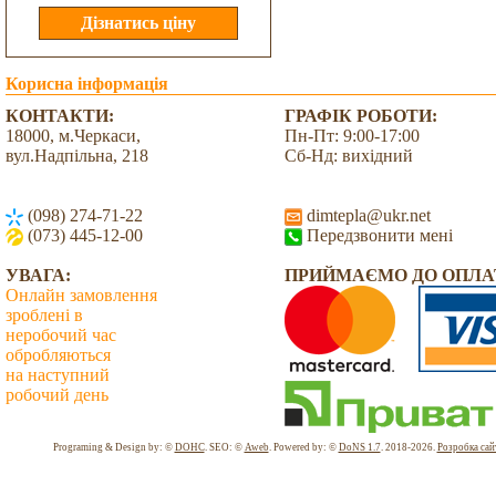
Корисна інформація
КОНТАКТИ:
ГРАФІК РОБОТИ:
18000, м.Черкаси,
Пн-Пт: 9:00-17:00
вул.Надпільна, 218
Сб-Нд: вихідний
(098) 274-71-22
dimtepla@ukr.net
(073) 445-12-00
Передзвонити мені
УВАГА:
ПРИЙМАЄМО ДО ОПЛА
Онлайн замовлення
зроблені в
неробочий час
обробляються
на наступний
робочий день
Всього: 2032623 Сьогодні: 7134
Programing & Design by: ©
DOHC
. SEO: ©
Aweb
. Powered by: ©
DoNS 1.7
. 2018-2026.
Розробка сай