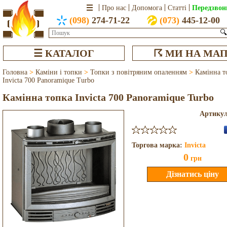
Передзвон
Про нас
Допомога
Статті
(098)
274-71-22
(073)
445-12-00
🔍
☰ КАТАЛОГ
☈ МИ НА МАП
Головна
>
Каміни і топки
>
Топки з повітряним опаленням
>
Камінна т
Invicta 700 Panoramique Turbo
Камінна топка Invicta 700 Panoramique Turbo
Артику
Торгова марка:
Invicta
0
грн