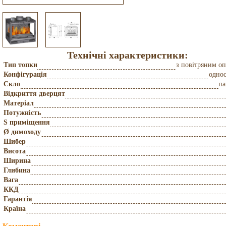
Технічні характеристики:
Тип топки
з повітряним о
Конфігурація
одно
Скло
па
Відкриття дверцят
Матеріал
Потужність
S приміщення
Ø димоходу
Шибер
Висота
Ширина
Глибина
Вага
ККД
Гарантія
Країна