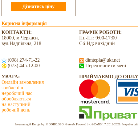
Корисна інформація
КОНТАКТИ:
ГРАФІК РОБОТИ:
18000, м.Черкаси,
Пн-Пт: 9:00-17:00
вул.Надпільна, 218
Сб-Нд: вихідний
(098) 274-71-22
dimtepla@ukr.net
(073) 445-12-00
Передзвонити мені
УВАГА:
ПРИЙМАЄМО ДО ОПЛА
Онлайн замовлення
зроблені в
неробочий час
обробляються
на наступний
робочий день
Всього: 2040363 Сьогодні: 2776
Programing & Design by: ©
DOHC
. SEO: ©
Aweb
. Powered by: ©
DoNS 1.7
. 2018-2026.
Розробка сай