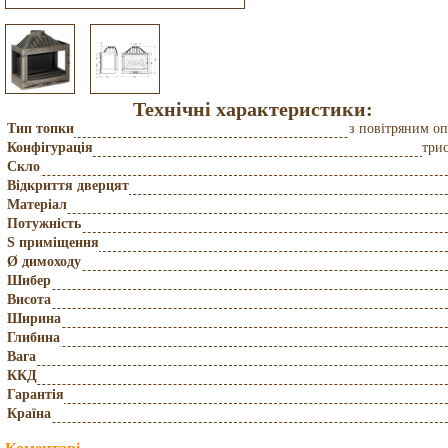
Технічні характеристики:
Тип топки
з повітряним о
Конфігурація
три
Скло
Відкриття дверцят
Матеріал
Потужність
S приміщення
Ø димоходу
Шибер
Висота
Ширина
Глибина
Вага
ККД
Гарантія
Країна