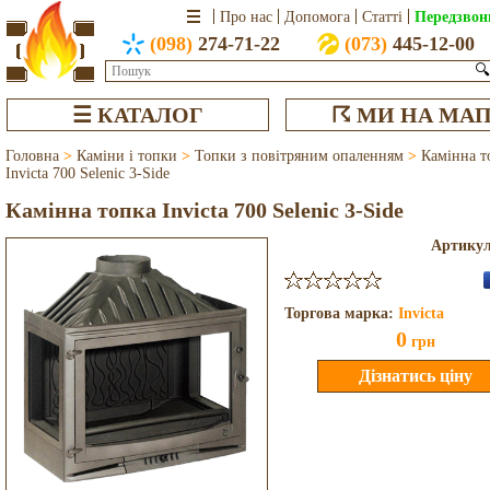
Передзвон
Про нас
Допомога
Статті
(098)
274-71-22
(073)
445-12-00
🔍
☰ КАТАЛОГ
☈ МИ НА МАП
Головна
>
Каміни і топки
>
Топки з повітряним опаленням
>
Камінна т
Invicta 700 Selenic 3-Side
Камінна топка Invicta 700 Selenic 3-Side
Артику
Торгова марка:
Invicta
0
грн