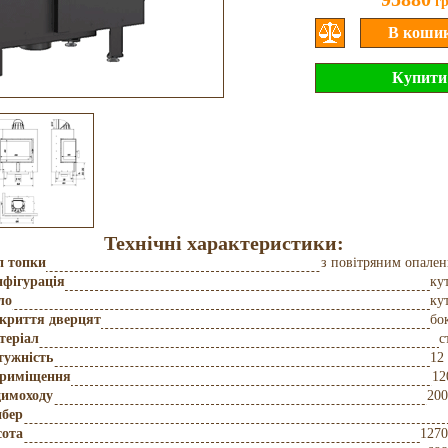
г
Технічні характеристики:
п топки
з повітряним опале
фігурація
ку
ло
ку
дкриття дверцят
бо
теріал
с
тужність
12
приміщення
12
димоходу
200
бер
сота
127