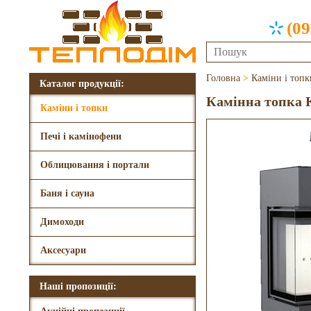
(09
Головна
>
Каміни і топк
Каталог продукції:
Камінна топка K
Каміни і топки
Печі і камінофени
Облицювання і портали
Баня і сауна
Димоходи
Аксесуари
Наші пропозиції: