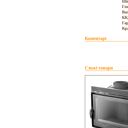
Ши
Гл
Ва
КК
Гар
Кр
Коментарі
Схожі товари