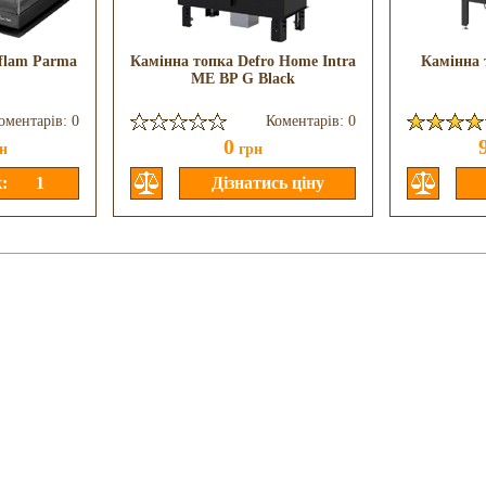
flam Parma
Камінна топка Defro Home Intra
Камінна 
ME BP G Black
оментарів: 0
Коментарів: 0
0
н
грн