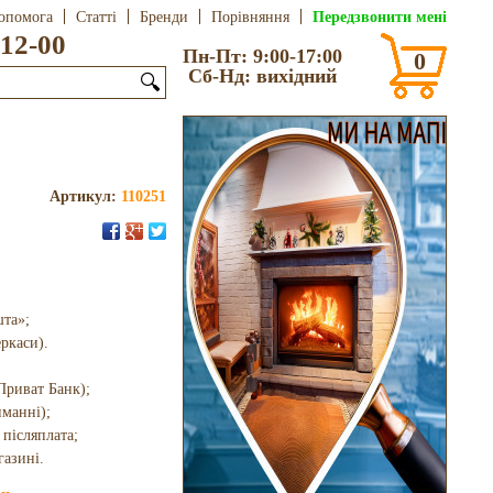
Передзвонити мені
опомога
Статті
Бренди
Порівняння
12-00
Пн-Пт: 9:00-17:00
0
Сб-Нд: вихідний
🔍
Артикул:
110251
шта»;
еркаси).
Приват Банк);
иманні);
 післяплата;
газині.