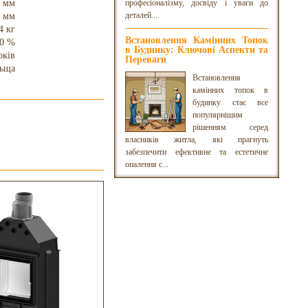
 мм
професіоналізму, досвіду і уваги до
деталей....
 мм
4 кг
Встановлення Камінних Топок
0 %
в Будинку: Ключові Аспекти та
оків
Переваги
ьща
Встановлення
камінних топок в
будинку стає все
популярнішим
рішенням серед
власників житла, які прагнуть
забезпечити ефективне та естетичне
опалення с...