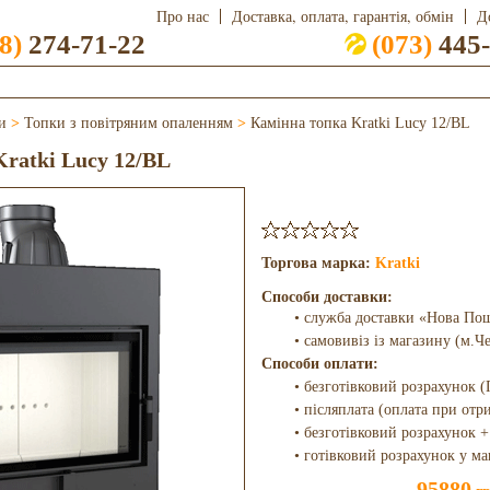
Про нас
Доставка, оплата, гарантія, обмін
Д
8)
274-71-22
(073)
445-
и
>
Топки з повітряним опаленням
>
Камінна топка Kratki Lucy 12/BL
ratki Lucy 12/BL
Торгова марка:
Kratki
Способи доставки:
• служба доставки «Нова По
• самовивіз із магазину (м.Ч
Способи оплати:
• безготівковий розрахунок (
• післяплата (оплата при отр
• безготівковий розрахунок +
• готівковий розрахунок у ма
95880