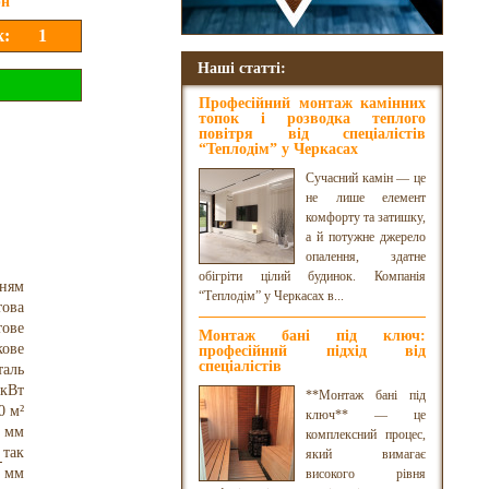
рн
Наші статті:
Професійний монтаж камінних
топок і розводка теплого
повітря від спеціалістів
“Теплодім” у Черкасах
Сучасний камін — це
не лише елемент
комфорту та затишку,
а й потужне джерело
опалення, здатне
обігріти цілий будинок. Компанія
нням
“Теплодім” у Черкасах в...
това
тове
Монтаж бані під ключ:
кове
професійний підхід від
спеціалістів
таль
 кВт
**Монтаж бані під
0 м²
ключ** — це
 мм
комплексний процес,
так
який вимагає
0 мм
високого рівня