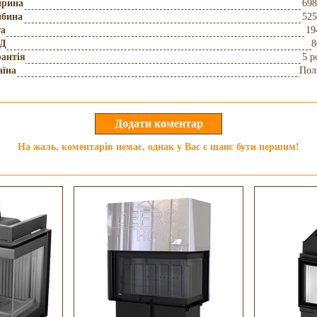
рина
698
ибина
525
га
19
Д
8
антія
5 р
аїна
Пол
На жаль, коментарів немає, однак у Вас є шанс бути першим!