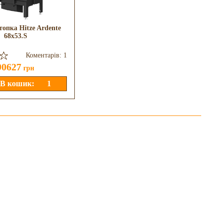
топка Hitze Ardente
Камінна топка Defro Home
68x53.S
Portal Me G
Коментарів: 1
Коментарів: 0
90627
173502
грн
грн