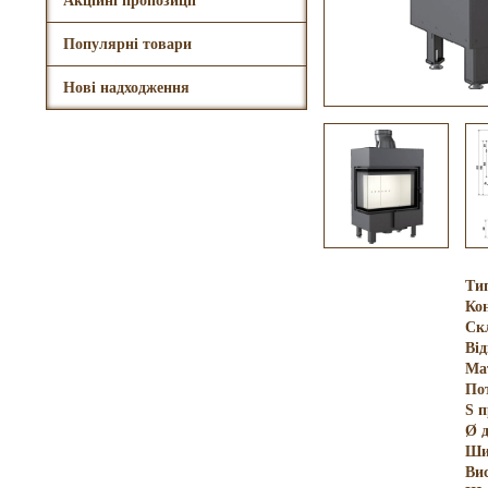
Акційні пропозиції
Популярні товари
Нові надходження
Ти
Кон
Ск
Ві
Ма
По
S 
Ø 
Ши
Ви