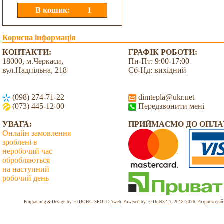
Корисна інформація
КОНТАКТИ:
ГРАФІК РОБОТИ:
18000, м.Черкаси,
Пн-Пт: 9:00-17:00
вул.Надпільна, 218
Сб-Нд: вихідний
(098) 274-71-22
dimtepla@ukr.net
(073) 445-12-00
Передзвонити мені
УВАГА:
ПРИЙМАЄМО ДО ОПЛА
Онлайн замовлення
зроблені в
неробочий час
обробляються
на наступний
робочий день
Всього: 2031230 Сьогодні: 5741
Programing & Design by: ©
DOHC
. SEO: ©
Aweb
. Powered by: ©
DoNS 1.7
. 2018-2026.
Розробка сай