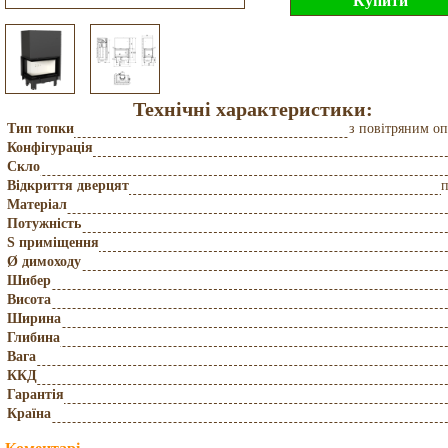
Технічні характеристики:
Тип топки
з повітряним о
Конфігурація
Скло
Відкриття дверцят
Матеріал
Потужність
S приміщення
Ø димоходу
Шибер
Висота
Ширина
Глибина
Вага
ККД
Гарантія
Країна