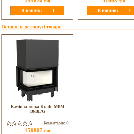
133620
51663
грн
грн
Останні переглянуті товари
Камінна топка Kratki MBM
10/BL/G
Коментарів: 0
150807
грн