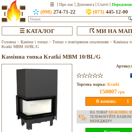
Передзвон
Про нас
Допомога
Статті
(098)
274-71-22
(073)
445-12-00
🔍
☰ КАТАЛОГ
☈ МИ НА МАП
Головна
>
Каміни і топки
>
Топки з повітряним опаленням
>
Камінна т
Kratki MBM 10/BL/G
Камінна топка Kratki MBM 10/BL/G
Артику
Торгова марка:
Kratki
150807
грн
НА ТОВАР
МОЖЛИВА З
%
ТЕЛЕФОНУЙТЕ НАШОМ
МЕНЕДЖЕРУ