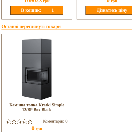
109023
0
грн
грн
Останні переглянуті товари
Камінна топка Kratki Simple
12/BP Box Black
Коментарів: 0
0
грн