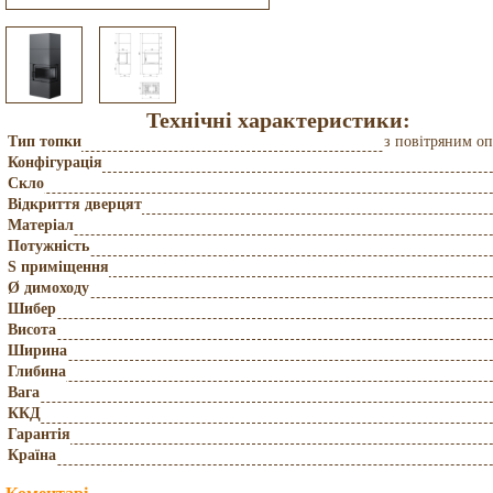
Технічні характеристики:
Тип топки
з повітряним о
Конфігурація
Скло
Відкриття дверцят
Матеріал
Потужність
S приміщення
Ø димоходу
Шибер
Висота
Ширина
Глибина
Вага
ККД
Гарантія
Країна