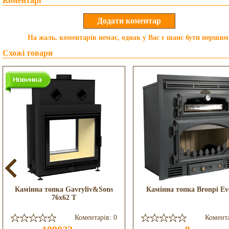
Коментарі
На жаль, коментарів немає, однак у Вас є шанс бути першим
Схожі товари
Камінна топка Gavryliv&Sons
Камінна топка Bronpi Eve
76x62 T
Коментарів: 0
Комента