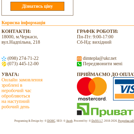
Корисна інформація
КОНТАКТИ:
ГРАФІК РОБОТИ:
18000, м.Черкаси,
Пн-Пт: 9:00-17:00
вул.Надпільна, 218
Сб-Нд: вихідний
(098) 274-71-22
dimtepla@ukr.net
(073) 445-12-00
Передзвонити мені
УВАГА:
ПРИЙМАЄМО ДО ОПЛА
Онлайн замовлення
зроблені в
неробочий час
обробляються
на наступний
робочий день
Всього: 2043056 Сьогодні: 1855
Programing & Design by: ©
DOHC
. SEO: ©
Aweb
. Powered by: ©
DoNS 1.7
. 2018-2026.
Розробка сай