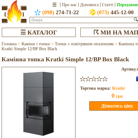
Передзвон
Про нас
Допомога
Статті
(098)
274-71-22
(073)
445-12-00
🔍
☰ КАТАЛОГ
☈ МИ НА МАП
Головна
>
Каміни і топки
>
Топки з повітряним опаленням
>
Камінна т
Kratki Simple 12/BP Box Black
Камінна топка Kratki Simple 12/BP Box Black
Артику
Торгова марка:
Kratki
0
грн