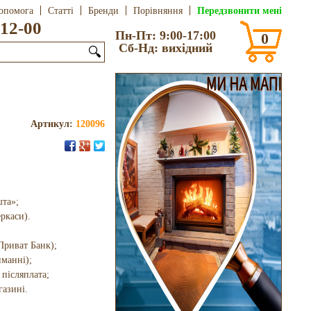
Передзвонити мені
опомога
Статті
Бренди
Порівняння
12-00
Пн-Пт: 9:00-17:00
0
Сб-Нд: вихідний
🔍
Артикул:
120096
шта»;
еркаси).
Приват Банк);
иманні);
 післяплата;
газині.