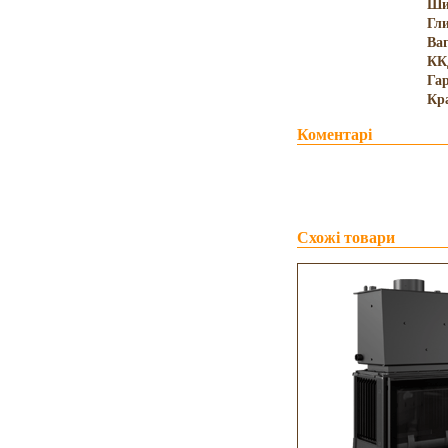
Ши
Гл
Ва
КК
Гар
Кр
Коментарі
Схожі товари