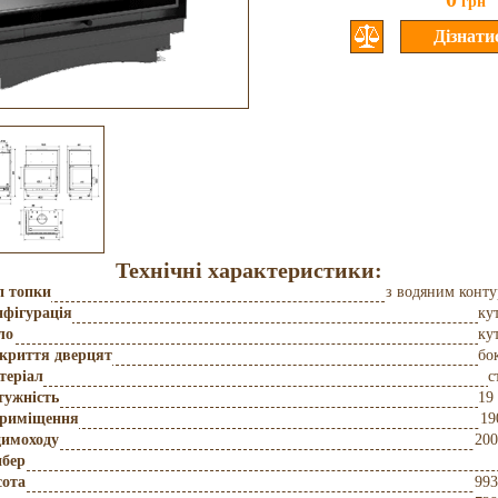
грн
Технічні характеристики:
п топки
з водяним конт
фігурація
ку
ло
ку
дкриття дверцят
бо
теріал
с
тужність
19
приміщення
19
димоходу
200
бер
сота
993