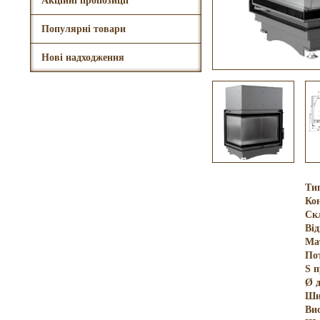
Акційні пропозиції
Популярні товари
Нові надходження
Ти
Кон
Ск
Ві
Ма
По
S 
Ø 
Ши
Ви