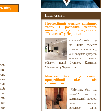
Наші статті:
Професійний монтаж камінних
топок і розводка теплого
повітря від спеціалістів
“Теплодім” у Черкасах
Сучасний камін — це
не лише елемент
комфорту та затишку,
а й потужне джерело
опалення, здатне
обігріти цілий будинок. Компанія
уром
“Теплодім” у Черкасах в...
това
тове
Монтаж бані під ключ:
кове
професійний підхід від
спеціалістів
таль
 кВт
**Монтаж бані під
0 м²
ключ** — це
 мм
комплексний процес,
так
який вимагає
 мм
високого рівня