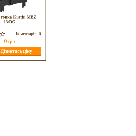
 топка Kratki MBZ
Камінна топка Defro Home Riva
13/DG
ME BL G Short
Коментарів: 0
Коментарів: 0
0
0
грн
грн