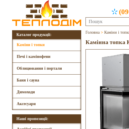
(09
Головна
>
Каміни і топк
Каталог продукції:
Камінна топка K
Каміни і топки
Печі і камінофени
Облицювання і портали
Баня і сауна
Димоходи
Аксесуари
Наші пропозиції: