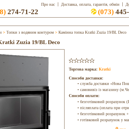
Про нас
Доставка, оплата, гарантія, обмін
Д
8)
274-71-22
(073)
445-
и
>
Топки з водяним контуром
>
Камінна топка Kratki Zuzia 19/BL Deco
ratki Zuzia 19/BL Deco
Торгова марка:
Kratki
Способи доставки:
• служба доставки «Нова По
• самовивіз із магазину (м.Ч
Способи оплати:
• безготівковий розрахунок (
• післяплата (оплата при отр
• безготівковий розрахунок +
• готівковий розрахунок у ма
0