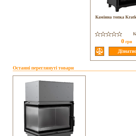
Камінна топка Kratk
К
0
грн
Останні переглянуті товари