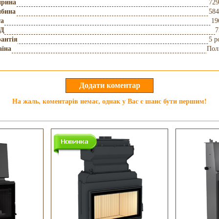
рина
729
ибина
584
га
19
Д
7
антія
5 р
аїна
Пол
На жаль, коментарів немає, однак у Вас є шанс бути першим!