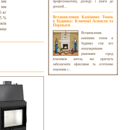
 мм
професіоналізму, досвіду і уваги до
деталей....
 мм
6 кг
Встановлення Камінних Топок
5 %
в Будинку: Ключові Аспекти та
оків
Переваги
ьща
Встановлення
камінних топок в
будинку стає все
популярнішим
рішенням серед
власників житла, які прагнуть
забезпечити ефективне та естетичне
опалення с...