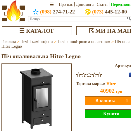
Передзвон
Про нас
Допомога
Статті
(098)
274-71-22
(073)
445-12-00
🔍
☰ КАТАЛОГ
☈ МИ НА МАП
Головна
>
Печі і камінофени
>
Печі з повітряним опаленням
>
Піч опал
Hitze Legno
Піч опалювальна Hitze Legno
Артику
Торгова марка:
Hitze
40902
грн