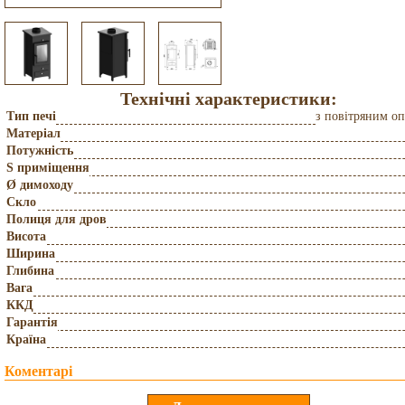
Технічні характеристики:
Тип печі
з повітряним о
Матеріал
Потужність
S приміщення
Ø димоходу
Скло
Полиця для дров
Висота
Ширина
Глибина
Вага
ККД
Гарантія
Країна
Коментарі