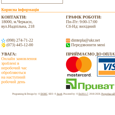
Корисна інформація
КОНТАКТИ:
ГРАФІК РОБОТИ:
18000, м.Черкаси,
Пн-Пт: 9:00-17:00
вул.Надпільна, 218
Сб-Нд: вихідний
(098) 274-71-22
dimtepla@ukr.net
(073) 445-12-00
Передзвонити мені
УВАГА:
ПРИЙМАЄМО ДО ОПЛА
Онлайн замовлення
зроблені в
неробочий час
обробляються
на наступний
робочий день
Всього: 2039226 Сьогодні: 1639
Programing & Design by: ©
DOHC
. SEO: ©
Aweb
. Powered by: ©
DoNS 1.7
. 2018-2026.
Розробка сай