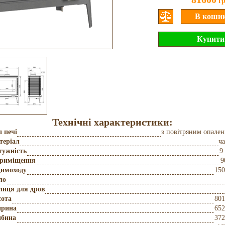
г
Технічні характеристики:
 печі
з повітряним опале
теріал
ч
тужність
9
приміщення
9
димоходу
150
ло
лиця для дров
сота
801
рина
652
ибина
372