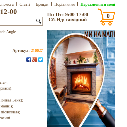
Передзвонити мені
опомога
Статті
Бренди
Порівняння
12-00
Пн-Пт: 9:00-17:00
0
Сб-Нд: вихідний
🔍
nde Angle
Артикул:
210027
шта»;
еркаси).
Приват Банк);
иманні);
 післяплата;
газині.