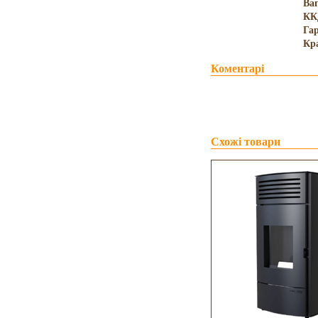
Ва
КК
Гар
Кр
Коментарі
Схожі товари