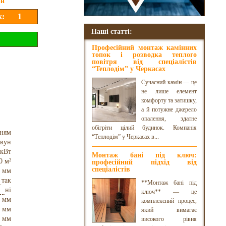
рн
Наші статті:
Професійний монтаж камінних
топок і розводка теплого
повітря від спеціалістів
“Теплодім” у Черкасах
Сучасний камін — це
не лише елемент
комфорту та затишку,
а й потужне джерело
опалення, здатне
обігріти цілий будинок. Компанія
нням
“Теплодім” у Черкасах в...
авун
 кВт
Монтаж бані під ключ:
0 м²
професійний підхід від
спеціалістів
 мм
так
**Монтаж бані під
ні
ключ** — це
 мм
комплексний процес,
 мм
який вимагає
 мм
високого рівня