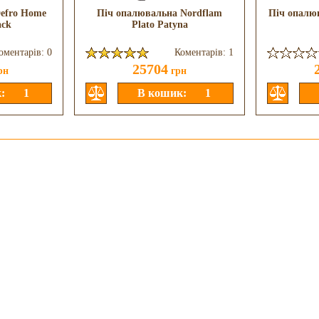
efro Home
Піч опалювальна Nordflam
Піч опалю
ack
Plato Patyna
оментарів: 0
Коментарів: 1
25704
рн
грн