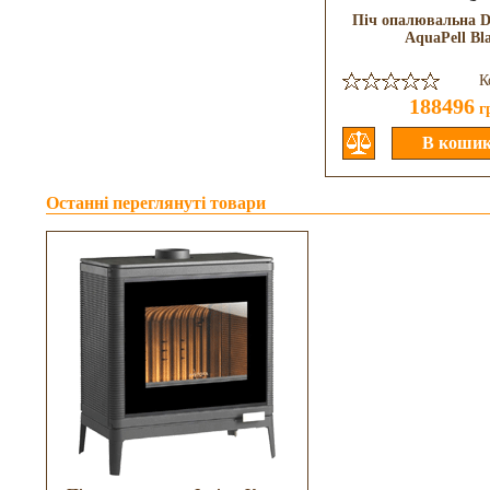
Піч опалювальна D
AquaPell Bl
К
188496
г
Останні переглянуті товари