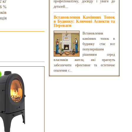
2 кг
професіоналізму, досвіду і уваги до
деталей....
6 %
оків
Встановлення Камінних Топок
нція
в Будинку: Ключові Аспекти та
Переваги
Встановлення
камінних топок в
будинку стає все
популярнішим
рішенням серед
власників житла, які прагнуть
забезпечити ефективне та естетичне
опалення с...