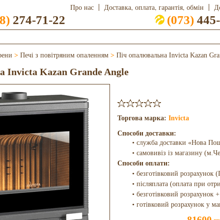
Про нас
Доставка, оплата, гарантія, обмін
Д
8)
274-71-22
(073)
445-
фени
>
Печі з повітряним опаленням
>
Піч опалювальна Invicta Kazan Gra
 Invicta Kazan Grande Angle
Торгова марка:
Invicta
Способи доставки:
• служба доставки «Нова По
• самовивіз із магазину (м.Ч
Способи оплати:
• безготівковий розрахунок (
• післяплата (оплата при отр
• безготівковий розрахунок +
• готівковий розрахунок у ма
81600