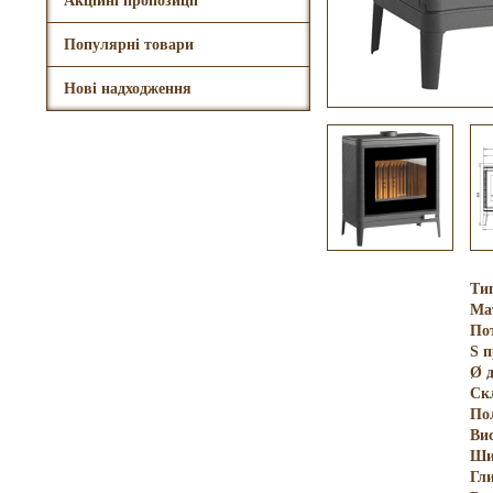
Акційні пропозиції
Популярні товари
Нові надходження
Тип
Ма
По
S 
Ø 
Ск
По
Ви
Ши
Гл