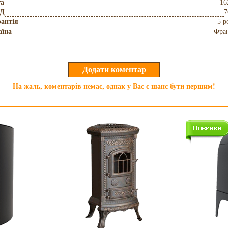
га
16
Д
7
антія
5 р
аїна
Фра
На жаль, коментарів немає, однак у Вас є шанс бути першим!