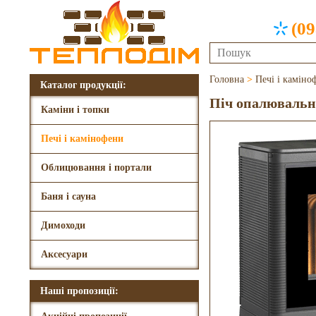
(09
Головна
>
Печі і каміно
Каталог продукції:
Піч опалювальна
Каміни і топки
Печі і камінофени
Облицювання і портали
Баня і сауна
Димоходи
Аксесуари
Наші пропозиції: