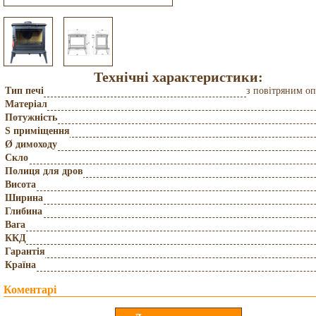
Технічні характеристики:
Тип печі
з повітряним о
Матеріал
Потужність
S приміщення
Ø димоходу
Скло
Полиця для дров
Висота
Ширина
Глибина
Вага
ККД
Гарантія
Країна
Коментарі