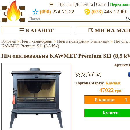
Передзвон
Про нас
Допомога
Статті
(098)
274-71-22
(073)
445-12-00
🔍
☰ КАТАЛОГ
☈ МИ НА МАП
Головна
>
Печі і камінофени
>
Печі з повітряним опаленням
>
Піч опал
KAWMET Premium S11 (8,5 kW)
Піч опалювальна KAWMET Premium S11 (8,5 k
Артику
Торгова марка:
Kawmet
47022
грн