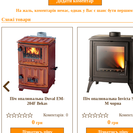
На жаль, коментарів немає, однак у Вас є шанс бути першим
Схожі товари
Піч опалювальна Duval EM-
Піч опалювальна Invicta 
204F Bekas
M чорна
Коментарів: 0
Комента
0
0
грн
грн