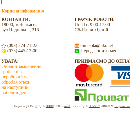
Корисна інформація
КОНТАКТИ:
ГРАФІК РОБОТИ:
18000, м.Черкаси,
Пн-Пт: 9:00-17:00
вул.Надпільна, 218
Сб-Нд: вихідний
(098) 274-71-22
dimtepla@ukr.net
(073) 445-12-00
Передзвонити мені
УВАГА:
ПРИЙМАЄМО ДО ОПЛА
Онлайн замовлення
зроблені в
неробочий час
обробляються
на наступний
робочий день
Всього: 2039943 Сьогодні: 2356
Programing & Design by: ©
DOHC
. SEO: ©
Aweb
. Powered by: ©
DoNS 1.7
. 2018-2026.
Розробка сай