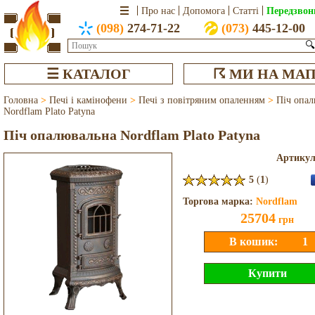
Передзвон
Про нас
Допомога
Статті
(098)
274-71-22
(073)
445-12-00
🔍
☰ КАТАЛОГ
☈ МИ НА МАП
Головна
>
Печі і камінофени
>
Печі з повітряним опаленням
>
Піч опал
Nordflam Plato Patyna
Піч опалювальна Nordflam Plato Patyna
Артику
5
(
1
)
Торгова марка:
Nordflam
25704
грн