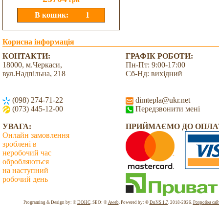
Корисна інформація
КОНТАКТИ:
ГРАФІК РОБОТИ:
18000, м.Черкаси,
Пн-Пт: 9:00-17:00
вул.Надпільна, 218
Сб-Нд: вихідний
(098) 274-71-22
dimtepla@ukr.net
(073) 445-12-00
Передзвонити мені
УВАГА:
ПРИЙМАЄМО ДО ОПЛА
Онлайн замовлення
зроблені в
неробочий час
обробляються
на наступний
робочий день
Всього: 2034479 Сьогодні: 1738
Programing & Design by: ©
DOHC
. SEO: ©
Aweb
. Powered by: ©
DoNS 1.7
. 2018-2026.
Розробка сай