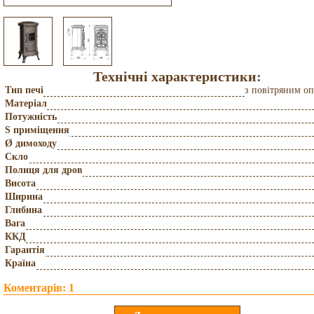
Технічні характеристики:
Тип печі
з повітряним о
Матеріал
Потужність
S приміщення
Ø димоходу
Скло
Полиця для дров
Висота
Ширина
Глибина
Вага
ККД
Гарантія
Країна
Коментарів: 1