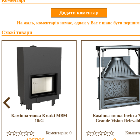
Коментарі
На жаль, коментарів немає, однак у Вас є шанс бути першим
Схожі товари
Камінна топка Kratki MBM
Камінна топка Invicta 
10/G
Grande Vision Relevab
Коментарів: 0
Комента