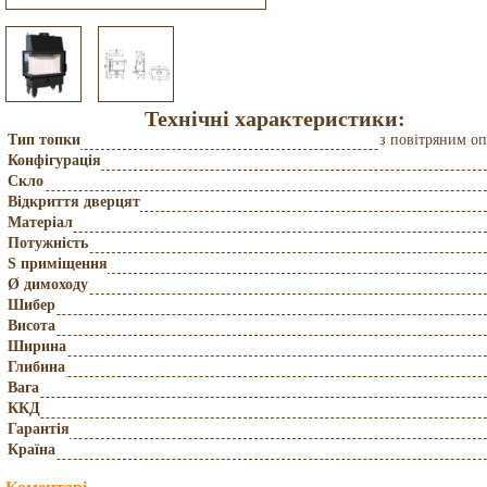
Технічні характеристики:
Тип топки
з повітряним о
Конфігурація
Скло
Відкриття дверцят
Матеріал
Потужність
S приміщення
Ø димоходу
Шибер
Висота
Ширина
Глибина
Вага
ККД
Гарантія
Країна