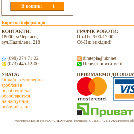
Корисна інформація
КОНТАКТИ:
ГРАФІК РОБОТИ:
18000, м.Черкаси,
Пн-Пт: 9:00-17:00
вул.Надпільна, 218
Сб-Нд: вихідний
(098) 274-71-22
dimtepla@ukr.net
(073) 445-12-00
Передзвонити мені
УВАГА:
ПРИЙМАЄМО ДО ОПЛА
Онлайн замовлення
зроблені в
неробочий час
обробляються
на наступний
робочий день
Всього: 2035400 Сьогодні: 2659
Programing & Design by: ©
DOHC
. SEO: ©
Aweb
. Powered by: ©
DoNS 1.7
. 2018-2026.
Розробка сай