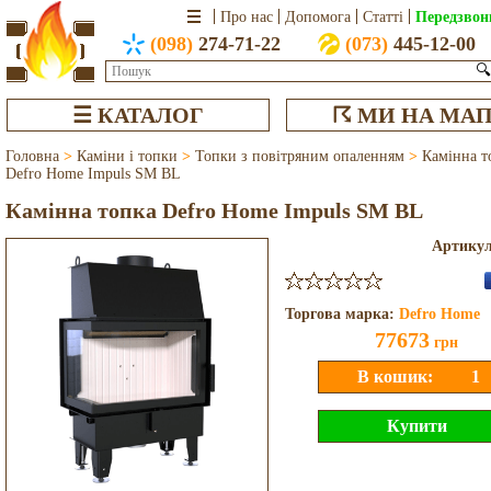
Передзвон
Про нас
Допомога
Статті
(098)
274-71-22
(073)
445-12-00
🔍
☰ КАТАЛОГ
☈ МИ НА МАП
Головна
>
Каміни і топки
>
Топки з повітряним опаленням
>
Камінна т
Defro Home Impuls SM BL
Камінна топка Defro Home Impuls SM BL
Артику
Торгова марка:
Defro Home
77673
грн