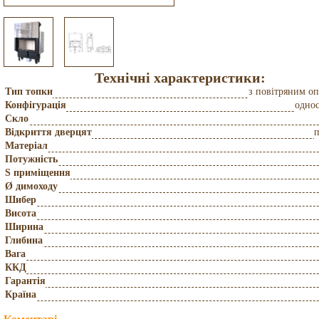
Технічні характеристики:
Тип топки
з повітряним о
Конфігурація
одно
Скло
Відкриття дверцят
Матеріал
Потужність
S приміщення
Ø димоходу
Шибер
Висота
Ширина
Глибина
Вага
ККД
Гарантія
Країна