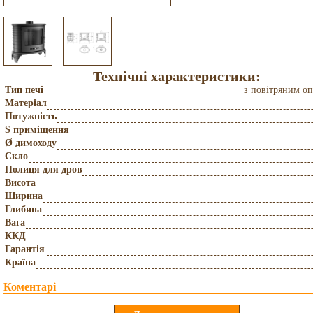
Технічні характеристики:
Тип печі
з повітряним о
Матеріал
Потужність
S приміщення
Ø димоходу
Скло
Полиця для дров
Висота
Ширина
Глибина
Вага
ККД
Гарантія
Країна
Коментарі