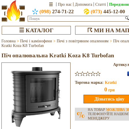
Передзвон
Про нас
Допомога
Статті
(098)
274-71-22
(073)
445-12-00
🔍
☰ КАТАЛОГ
☈ МИ НА МАП
Головна
>
Печі і камінофени
>
Печі з повітряним опаленням
>
Піч опал
Kratki Koza K8 Turbofan
Піч опалювальна Kratki Koza K8 Turbofan
Артику
Торгова марка:
Kratki
0
грн
НА ТОВАР
МОЖЛИВА З
%
ТЕЛЕФОНУЙТЕ НАШОМ
МЕНЕДЖЕРУ