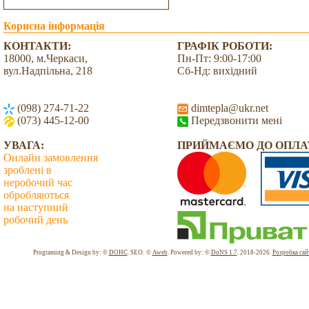
Корисна інформація
КОНТАКТИ:
ГРАФІК РОБОТИ:
18000, м.Черкаси,
Пн-Пт: 9:00-17:00
вул.Надпільна, 218
Сб-Нд: вихідний
(098) 274-71-22
dimtepla@ukr.net
(073) 445-12-00
Передзвонити мені
УВАГА:
ПРИЙМАЄМО ДО ОПЛА
Онлайн замовлення
зроблені в
неробочий час
обробляються
на наступний
робочий день
Всього: 2039732 Сьогодні: 2145
Programing & Design by: ©
DOHC
. SEO: ©
Aweb
. Powered by: ©
DoNS 1.7
. 2018-2026.
Розробка сай