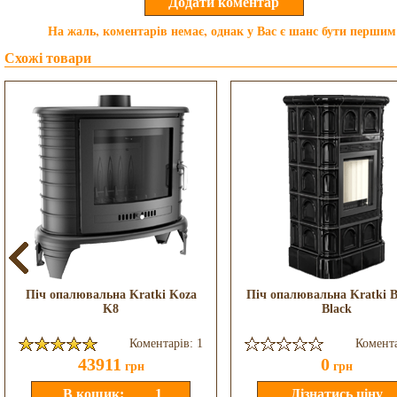
На жаль, коментарів немає, однак у Вас є шанс бути першим
Схожі товари
Піч опалювальна Kratki Koza
Піч опалювальна Kratki B
K8
Black
Коментарів: 1
Комента
43911
0
грн
грн