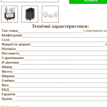
Технічні характеристики:
Тип топки
з повітряним о
Конфігурація
Скло
Відкриття дверцят
Матеріал
Потужність
S приміщення
Ø димоходу
Шибер
Висота
Ширина
Глибина
Вага
ККД
Гарантія
Країна