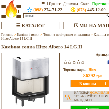
Передзвон
Про нас
Допомога
Статті
(098)
274-71-22
(073)
445-12-00
🔍
☰ КАТАЛОГ
☈ МИ НА МАП
Головна
>
Каміни і топки
>
Топки з повітряним опаленням
>
Камінна т
Hitze Albero 14 LG.H
Камінна топка Hitze Albero 14 LG.H
Артику
Торгова марка:
Hitze
86292
грн
НА ТОВАР
МОЖЛИВА З
%
ТЕЛЕФОНУЙТЕ НАШОМ
МЕНЕДЖЕРУ