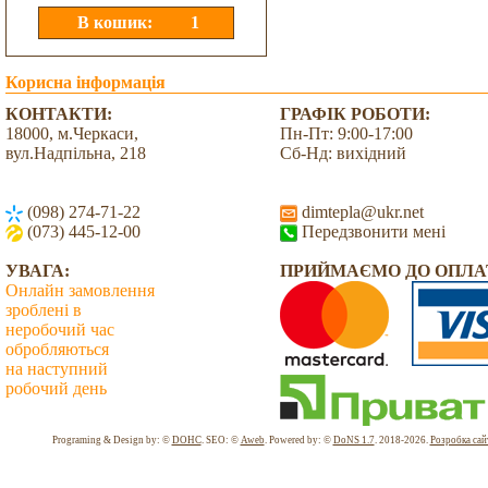
Корисна інформація
КОНТАКТИ:
ГРАФІК РОБОТИ:
18000, м.Черкаси,
Пн-Пт: 9:00-17:00
вул.Надпільна, 218
Сб-Нд: вихідний
(098) 274-71-22
dimtepla@ukr.net
(073) 445-12-00
Передзвонити мені
УВАГА:
ПРИЙМАЄМО ДО ОПЛА
Онлайн замовлення
зроблені в
неробочий час
обробляються
на наступний
робочий день
Всього: 2032927 Сьогодні: 186
Programing & Design by: ©
DOHC
. SEO: ©
Aweb
. Powered by: ©
DoNS 1.7
. 2018-2026.
Розробка сай