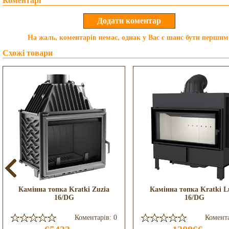
Коментарі
На жаль, коментарів немає, однак у Вас є шанс бути першим
Схожі товари
Камінна топка Kratki Zuzia
Камінна топка Kratki L
16/DG
16/DG
Коментарів: 0
Комента